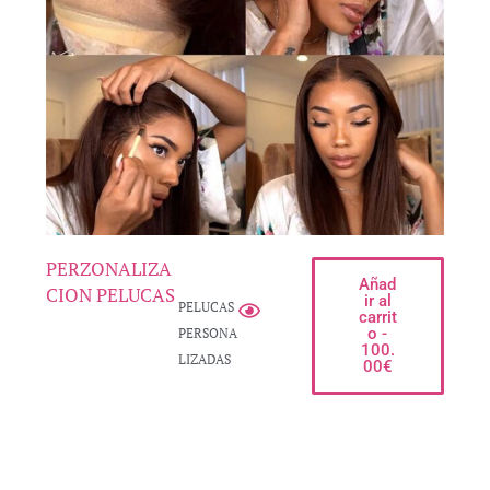
PERZONALIZA
Añad
CION PELUCAS
ir al
PELUCAS
carrit
o -
PERSONA
100.
LIZADAS
00
€