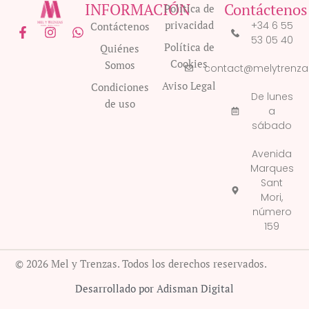
INFORMACIÓN
Contáctenos
Política de
privacidad
+34 6 55
Contáctenos
F
I
W
53 05 40
a
n
h
Política de
Quiénes
c
s
a
Cookies
Somos
e
t
t
contact@melytrenz
b
a
s
Aviso Legal
Condiciones
o
g
a
De lunes
de uso
o
r
p
a
k
a
p
sábado
-
m
f
Avenida
Marques
Sant
Mori,
número
159
© 2026 Mel y Trenzas. Todos los derechos reservados.
Desarrollado por Adisman Digital