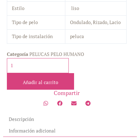
Estilo
liso
Tipo de pelo
Ondulado, Rizado, Lacio
Tipo de instalación
peluca
Categoría
PELUCAS PELO HUMANO
24"
(60cm)
/
Añadir al carrito
150
densidad/
Compartir
liso,
Lace
Frontal
Descripción
13x4,
Pelucas
Información adicional
Mujer