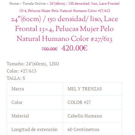
Home
»
Tienda Online
»
24″(60cm) / 150 densidad/ liso, Lace Frontal
13×4, Pelucas Mujer Pelo Natural Humano Color #27/613
24″(60cm) / 150 densidad/ liso, Lace
Frontal 13×4, Pelucas Mujer Pelo
Natural Humano Color #27/613
420.00
€
El
El
700.00
€
precio
precio
original
actual
Tamaño: 24″(60cm),
LISO
era:
es:
Color: #27/613
700.00€.
420.00€.
TALLA: S
Marca
MEL Y TRENZAS
Color
COLOR #27
Material
Cabello Humano
Longitud de extensión
60 Centímetros