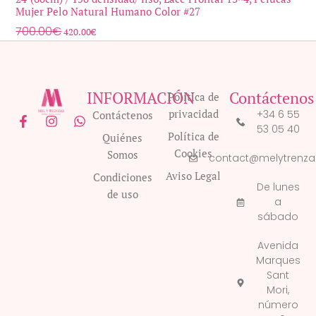
Mujer Pelo Natural Humano Color #27
700.00
€
420.00
€
INFORMACIÓN
Contáctenos
Política de
privacidad
+34 6 55
Contáctenos
F
I
W
53 05 40
a
n
h
Política de
Quiénes
c
s
a
Cookies
Somos
e
t
t
contact@melytrenz
b
a
s
Aviso Legal
Condiciones
o
g
a
De lunes
de uso
o
r
p
a
k
a
p
sábado
-
m
f
Avenida
Marques
Sant
Mori,
número