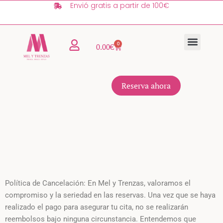
Envió gratis a partir de 100€
Ir
al
contenido
0
Carrito
0.00
€
TIENDA ONLINE
QUIÉNES SOMOS
Reserva ahora
Política de Cancelación: En Mel y Trenzas, valoramos el
compromiso y la seriedad en las reservas. Una vez que se haya
realizado el pago para asegurar tu cita, no se realizarán
reembolsos bajo ninguna circunstancia. Entendemos que