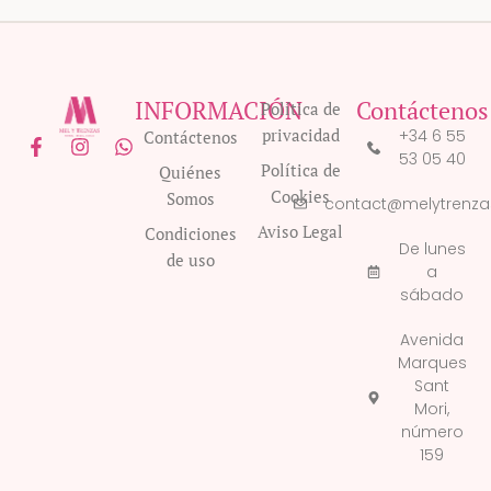
INFORMACIÓN
Contáctenos
Política de
privacidad
+34 6 55
Contáctenos
F
I
W
53 05 40
a
n
h
Política de
Quiénes
c
s
a
Cookies
Somos
e
t
t
contact@melytrenz
b
a
s
Aviso Legal
Condiciones
o
g
a
De lunes
de uso
o
r
p
a
k
a
p
sábado
-
m
f
Avenida
Marques
Sant
Mori,
número
159