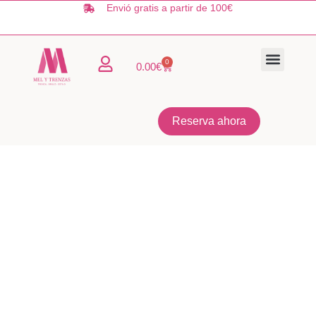
Ir
Envió gratis a partir de 100€
al
contenido
0
Carrito
0.00
€
TIENDA ONLIN
QUIÉNES SOMO
Reserva ahora