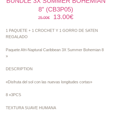
BUNDLE 3X SUMMER BOHEMIAN
8″ (CB3P05)
13.00
€
El
El
25.00
€
precio
precio
original
actual
1 PAQUETE + 1 CROCHET Y 1 GORRO DE SATEN
era:
es:
REGALADO
25.00€.
13.00€.
Paquete Afri-Naptural Caribbean 3X Summer Bohemian 8
»
DESCRIPTION
«Disfruta del sol con las nuevas longitudes cortas»
8 «3PCS
TEXTURA SUAVE HUMANA