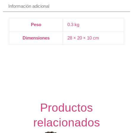
8"
Información adicional
(CB3P05)
cantidad
Peso
0.3 kg
Dimensiones
28 × 20 × 10 cm
Productos
relacionados
El
El