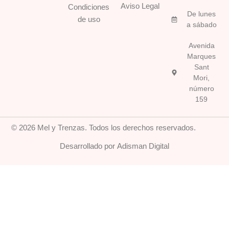
b
a
s
Aviso Legal
Condiciones
o
g
a
De lunes
o
r
p
de uso
a sábado
k
a
p
-
m
Avenida
f
Marques
Sant
Mori,
número
159
© 2026 Mel y Trenzas. Todos los derechos reservados.
Desarrollado por Adisman Digital