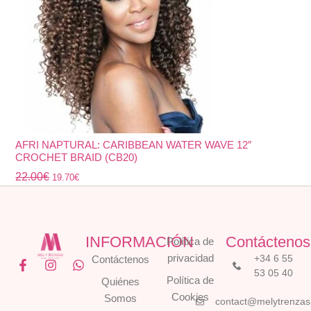
AFRI NAPTURAL: CARIBBEAN WATER WAVE 12″
CROCHET BRAID (CB20)
22.00
€
19.70
€
INFORMACIÓN
Contáctenos
Política de
privacidad
+34 6 55
Contáctenos
F
I
W
53 05 40
a
n
h
Política de
Quiénes
c
s
a
Cookies
Somos
e
t
t
contact@melytrenza