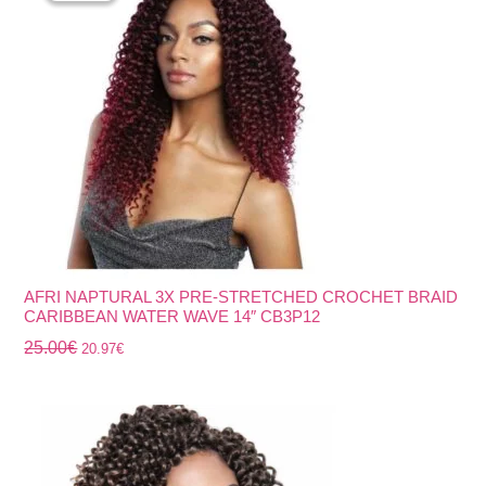
era:
es:
25.00€.
20.97€.
AFRI NAPTURAL 3X PRE-STRETCHED CROCHET BRAID
CARIBBEAN WATER WAVE 14″ CB3P12
25.00
€
20.97
€