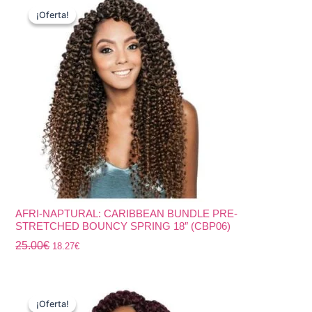
precio
precio
¡Oferta!
¡Oferta!
original
actual
era:
es:
25.00€.
18.27€.
AFRI-NAPTURAL: CARIBBEAN BUNDLE PRE-
STRETCHED BOUNCY SPRING 18″ (CBP06)
25.00
€
18.27
€
El
El
precio
precio
¡Oferta!
¡Oferta!
original
actual