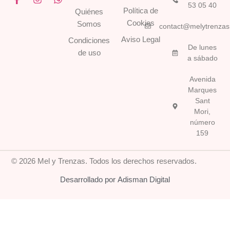
53 05 40
a
n
h
Política de
Quiénes
c
s
a
Cookies
Somos
e
t
t
contact@melytrenza
b
a
s
Aviso Legal
Condiciones
o
g
a
De lunes
o
r
p
de uso
a sábado
k
a
p
-
m
Avenida
f
Marques
Sant
Mori,
número
159
© 2026 Mel y Trenzas. Todos los derechos reservados.
Desarrollado por Adisman Digital