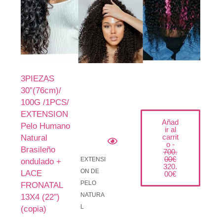
3PIEZAS
30”(76cm)/
100G /1PCS/
E
E
EXTENSION
l
l
Añad
Pelo Humano
p
p
ir al
r
r
carrit
Natural
e
e
o -
Brasileño
c
c
700.
i
i
00
€
EXTENSI
ondulado +
o
o
320.
o
a
ON DE
LACE
00
€
r
c
PELO
FRONATAL
i
t
g
u
NATURA
13X4 (22″)
i
a
L
(copia)
n
l
a
e