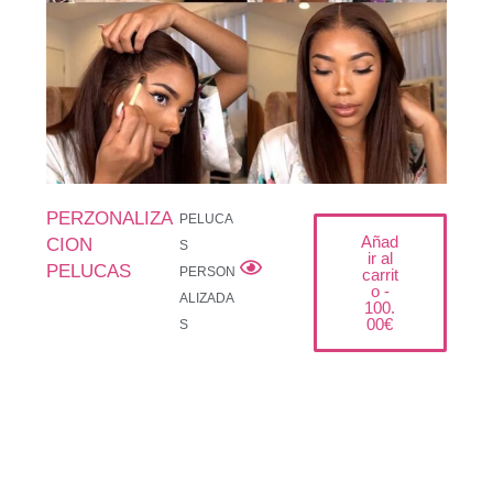
PERZONALIZA
PELUCA
Añad
CION
S
ir al
PELUCAS
PERSON
carrit
o -
ALIZADA
100.
00
€
S