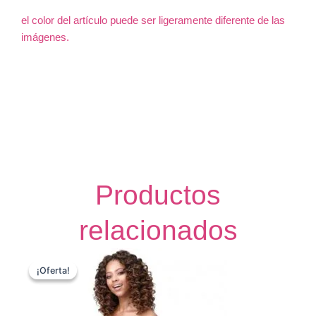
el color del artículo puede ser ligeramente diferente de las
imágenes.
Productos
relacionados
El
El
precio
precio
¡Oferta!
¡Oferta!
original
actual
era:
es:
25.00€.
12.99€.