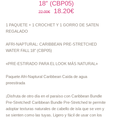
18″ (CBP05)
18.20
€
El
El
22.00
€
precio
precio
original
actual
1 PAQUETE + 1 CROCHET Y 1 GORRO DE SATEN
era:
es:
REGALADO
22.00€.
18.20€.
AFRI-NAPTURAL: CARIBBEAN PRE-STRETCHED
WATER FALL 18″ (CBP05)
«PRE-ESTIRADO PARA EL LOOK MÁS NATURAL»
Paquete Afri-Naptural Caribbean Caída de agua
preestirada
¡Disfruta de otro día en el paraíso con Caribbean Bundle
Pre-Stretched! Caribbean Bundle Pre-Stretched te permite
adoptar texturas naturales de cabello de isla que se ven y
se sienten como las tuyas. Ligero y fácil de usar con los