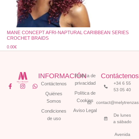
MANE CONCEPT AFRI-NAPTURAL CARIBBEAN SERIES
CROCHET BRAIDS
0.00
€
INFORMACIÓN
Contáctenos
Política de
privacidad
+34 6 55
Contáctenos
F
I
W
53 05 40
a
n
h
Política de
Quiénes
c
s
a
Cookies
Somos
e
t
t
contact@melytrenza
b
a
s
Aviso Legal
Condiciones
o
g
a
De lunes
o
r
p
de uso
a sábado
k
a
p
-
m
Avenida
f