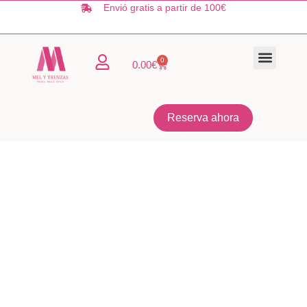
Ir
Envió gratis a partir de 100€
al
contenido
0
Carrito
0.00
€
TIENDA ONLIN
QUIÉNES SOMO
Reserva ahora