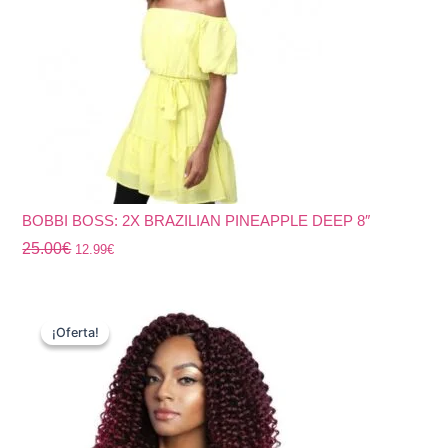
BOBBI BOSS: 2X BRAZILIAN PINEAPPLE DEEP 8″
25.00
€
12.99
€
El
El
precio
precio
¡Oferta!
¡Oferta!
original
actual
era:
es:
25.00€.
20.97€.