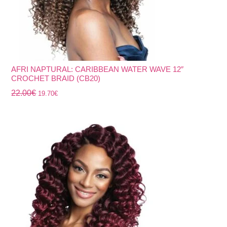
AFRI NAPTURAL: CARIBBEAN WATER WAVE 12″
CROCHET BRAID (CB20)
22.00
€
19.70
€