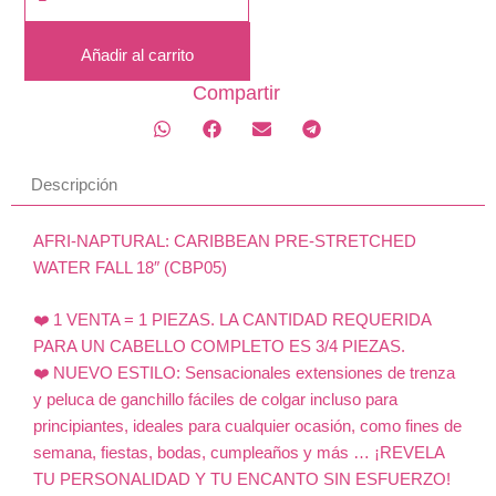
NAPTURAL:
CARIBBEAN
Añadir al carrito
PRE-
STRETCHED
Compartir
WATER
FALL
18"
Descripción
(CBP05)
cantidad
AFRI-NAPTURAL: CARIBBEAN PRE-STRETCHED
WATER FALL 18″ (CBP05)
❤️ 1 VENTA = 1 PIEZAS. LA CANTIDAD REQUERIDA
PARA UN CABELLO COMPLETO ES 3/4 PIEZAS.
❤️ NUEVO ESTILO: Sensacionales extensiones de trenza
y peluca de ganchillo fáciles de colgar incluso para
principiantes, ideales para cualquier ocasión, como fines de
semana, fiestas, bodas, cumpleaños y más … ¡REVELA
TU PERSONALIDAD Y TU ENCANTO SIN ESFUERZO!