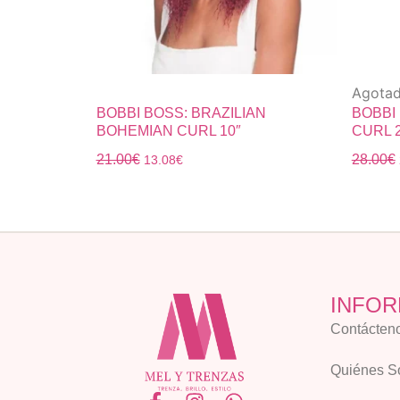
Agota
BOBBI BOSS: BRAZILIAN
BOBBI
BOHEMIAN CURL 10″
CURL 2
21.00
€
28.00
€
13.08
€
INFOR
Contácten
Quiénes 