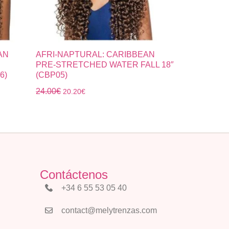
AN
AFRI-NAPTURAL: CARIBBEAN
PRE-STRETCHED WATER FALL 18″
6)
(CBP05)
24.00
€
20.20
€
Contáctenos
+34 6 55 53 05 40
contact@melytrenzas.com