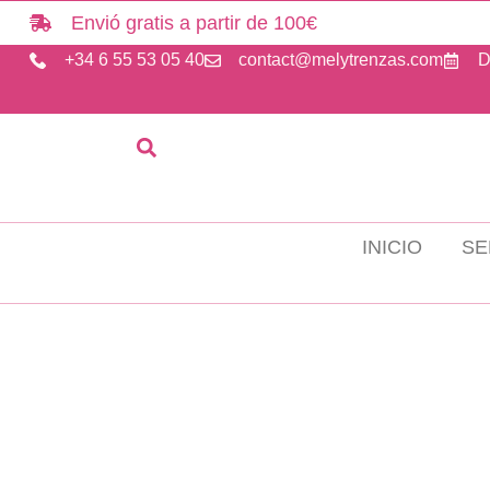
Ir
Envió gratis a partir de 100€
al
+34 6 55 53 05 40
contact@melytrenzas.com
D
contenido
INICIO
SE