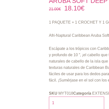
ARUBA SOFT DEEP 
18.10
€
El
El
21.00
€
precio
precio
original
actual
1 PAQUETE + 1 CROCHET Y 1
era:
es:
21.00€.
18.10€.
Afri-Naptural Caribbean Aruba Sof
Escápate a los trópicos con Cari
y profundo de 10 ”, ¡el cabello que 
naturales de cabello de la isla que
texturas naturales de Caribbean Bu
fáciles de usar para los dedos par
fácil. ¡Sumérjase en el sol con los
SKU
MYT018
Categoría
EXTENS
AFRI-
NAPTURAL: