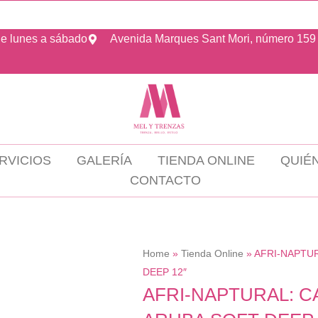
e lunes a sábado
Avenida Marques Sant Mori, número 159
RVICIOS
GALERÍA
TIENDA ONLINE
QUIÉ
CONTACTO
Home
»
Tienda Online
»
AFRI-NAPTU
DEEP 12″
AFRI-NAPTURAL: C