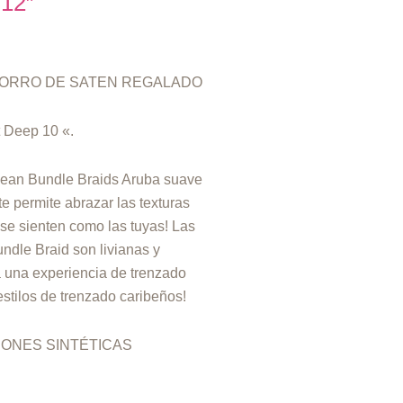
12″
 GORRO DE SATEN REGALADO
t Deep 10 «.
bbean Bundle Braids Aruba suave
te permite abrazar las texturas
 se sienten como las tuyas! Las
ndle Braid son livianas y
a una experiencia de trenzado
 estilos de trenzado caribeños!
IONES SINTÉTICAS