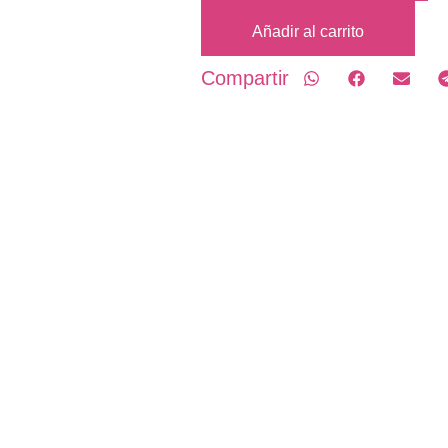
CARIBBEAN
Añadir al carrito
2X
ARUBA
Compartir
SOFT
DEEP
12"
cantidad