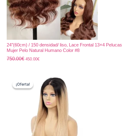
24″(60cm) / 150 densidad/ liso, Lace Frontal 13×4 Pelucas
Mujer Pelo Natural Humano Color #8
750.00
€
450.00
€
El
El
precio
precio
¡Oferta!
¡Oferta!
original
actual
era:
es:
750.00€.
450.00€.