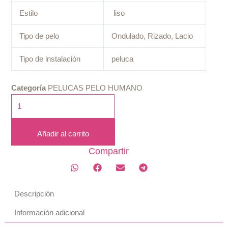
Estilo
liso
Tipo de pelo
Ondulado, Rizado, Lacio
Tipo de instalación
peluca
Categoría
PELUCAS PELO HUMANO
24"
(60cm)
/
Añadir al carrito
150
densidad/
Compartir
liso,
Lace
Frontal
Descripción
13x4,
Pelucas
Información adicional
Mujer