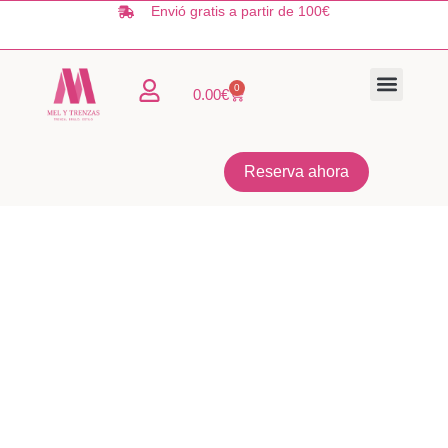
Ir
Envió gratis a partir de 100€
al
contenido
0
Carrito
0.00
€
TIENDA ONLIN
QUIÉNES SOMO
Reserva ahora