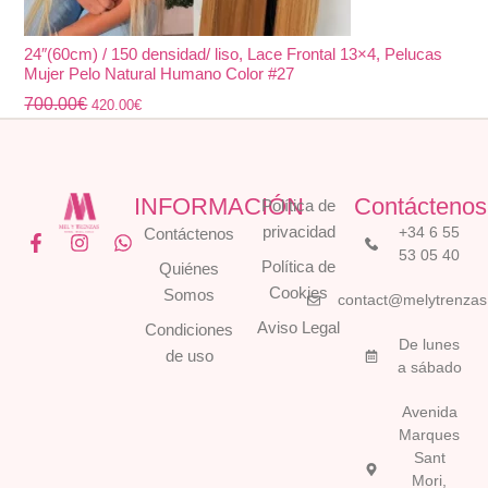
24″(60cm) / 150 densidad/ liso, Lace Frontal 13×4, Pelucas
Mujer Pelo Natural Humano Color #27
700.00
€
420.00
€
INFORMACIÓN
Contáctenos
Política de
privacidad
+34 6 55
Contáctenos
F
I
W
53 05 40
a
n
h
Política de
Quiénes
c
s
a
Cookies
Somos
e
t
t
contact@melytrenza
b
a
s
Aviso Legal
Condiciones
o
g
a
De lunes
o
r
p
de uso
a sábado
k
a
p
-
m
Avenida
f
Marques
Sant
Mori,