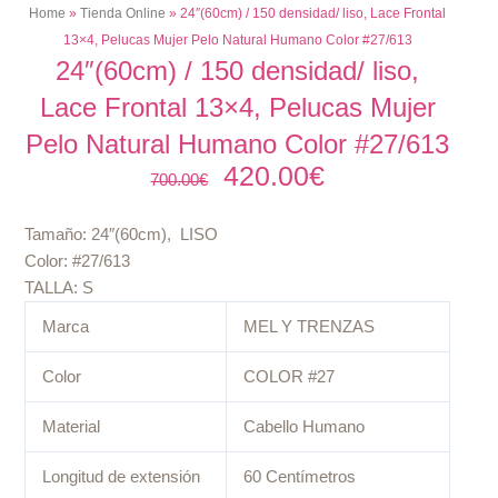
Home
»
Tienda Online
»
24″(60cm) / 150 densidad/ liso, Lace Frontal
13×4, Pelucas Mujer Pelo Natural Humano Color #27/613
24″(60cm) / 150 densidad/ liso,
Lace Frontal 13×4, Pelucas Mujer
Pelo Natural Humano Color #27/613
420.00
€
El
El
700.00
€
precio
precio
original
actual
Tamaño: 24″(60cm),
LISO
era:
es:
Color: #27/613
700.00€.
420.00€.
TALLA: S
Marca
MEL Y TRENZAS
Color
COLOR #27
Material
Cabello Humano
Longitud de extensión
60 Centímetros